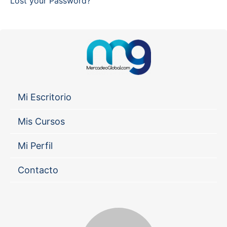
Lost your Password?
Mi Escritorio
Mis Cursos
Mi Perfil
Contacto