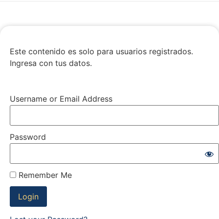
Este contenido es solo para usuarios registrados.
Ingresa con tus datos.
Username or Email Address
Password
Remember Me