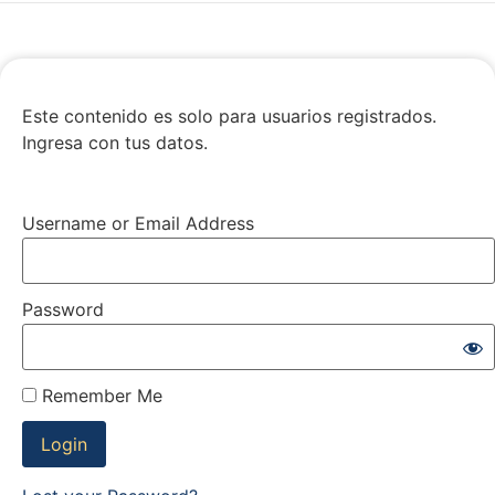
Este contenido es solo para usuarios registrados.
Ingresa con tus datos.
Username or Email Address
Password
Remember Me