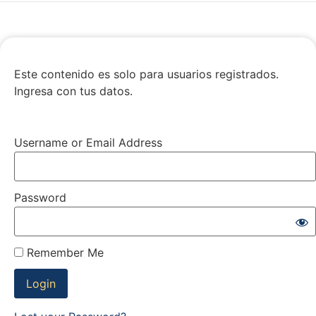
Este contenido es solo para usuarios registrados.
Ingresa con tus datos.
Username or Email Address
Password
Remember Me